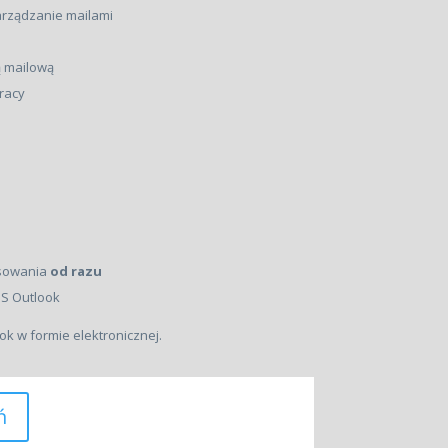
arządzanie mailami
ą mailową
racy
osowania
od razu
S Outlook
k w formie elektronicznej.
ń