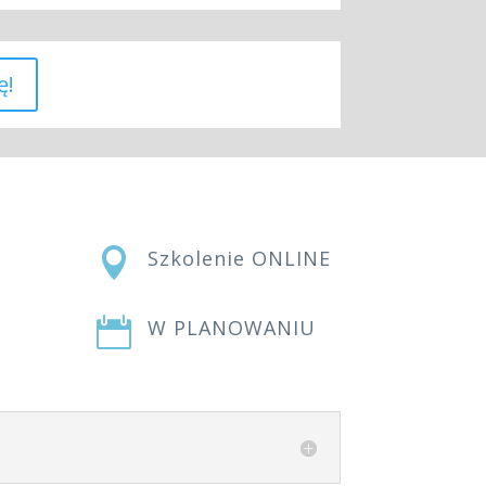
ę!

Szkolenie ONLINE

W PLANOWANIU