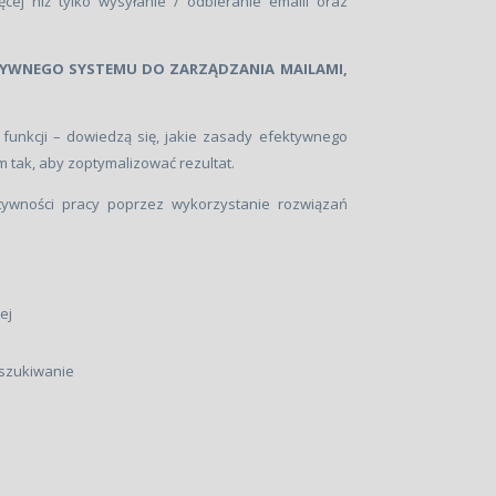
j niż tylko wysyłanie / odbieranie emaili oraz
YWNEGO SYSTEMU DO ZARZĄDZANIA MAILAMI,
 funkcji – dowiedzą się, jakie zasady efektywnego
 tak, aby zoptymalizować rezultat.
tywności pracy poprzez wykorzystanie rozwiązań
ej
yszukiwanie