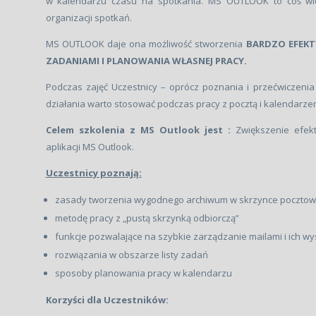
w kalendarzu czasu na spotkania. MS OUTLOOK to coś więce
organizacji spotkań.
MS OUTLOOK daje ona możliwość stworzenia
BARDZO EFEKT
ZADANIAMI I PLANOWANIA WŁASNEJ PRACY.
Podczas zajęć Uczestnicy – oprócz poznania i przećwiczenia
działania warto stosować podczas pracy z pocztą i kalendarzem
Celem szkolenia z MS Outlook jest :
Zwiększenie efek
aplikacji MS Outlook.
Uczestnicy poznają:
zasady tworzenia wygodnego archiwum w skrzynce pocztow
metodę pracy z „pustą skrzynką odbiorczą”
funkcje pozwalające na szybkie zarządzanie mailami i ich w
rozwiązania w obszarze listy zadań
sposoby planowania pracy w kalendarzu
Korzyści dla Uczestników: