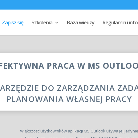
Zapisz się
Szkolenia
Baza wiedzy
Regulamin i in
FEKTYWNA PRACA W MS OUTLO
ARZĘDZIE DO ZARZĄDZANIA ZADAN
PLANOWANIA WŁASNEJ PRACY
Większość użytkowników aplikacji MS Outlook używa jej jedynie