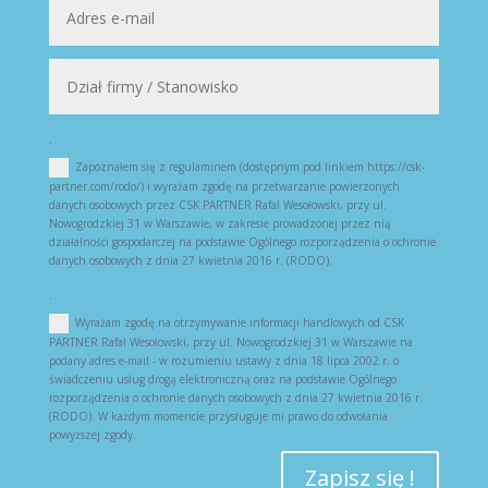
.
Zapoznałem się z regulaminem (dostępnym pod linkiem https://csk-
partner.com/rodo/) i wyrażam zgodę na przetwarzanie powierzonych
danych osobowych przez CSK PARTNER Rafał Wesołowski, przy ul.
Nowogrodzkiej 31 w Warszawie, w zakresie prowadzonej przez nią
działalności gospodarczej na podstawie Ogólnego rozporządzenia o ochronie
danych osobowych z dnia 27 kwietnia 2016 r. (RODO).
.
Wyrażam zgodę na otrzymywanie informacji handlowych od CSK
PARTNER Rafał Wesołowski, przy ul. Nowogrodzkiej 31 w Warszawie na
podany adres e-mail - w rozumieniu ustawy z dnia 18 lipca 2002 r. o
świadczeniu usług drogą elektroniczną oraz na podstawie Ogólnego
rozporządzenia o ochronie danych osobowych z dnia 27 kwietnia 2016 r.
(RODO). W każdym momencie przysługuje mi prawo do odwołania
powyższej zgody.
Zapisz się !