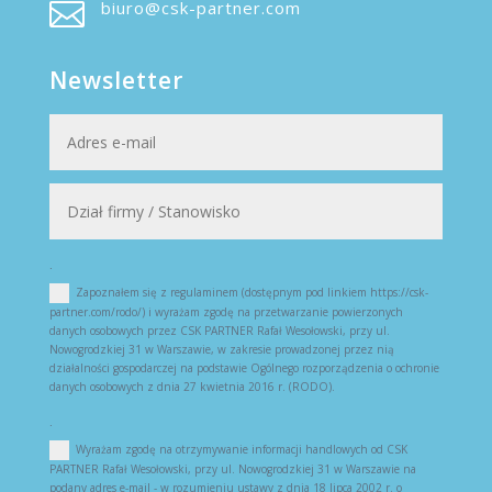

biuro@csk-partner.com
Newsletter
.
Zapoznałem się z regulaminem (dostępnym pod linkiem https://csk-
partner.com/rodo/) i wyrażam zgodę na przetwarzanie powierzonych
danych osobowych przez CSK PARTNER Rafał Wesołowski, przy ul.
Nowogrodzkiej 31 w Warszawie, w zakresie prowadzonej przez nią
działalności gospodarczej na podstawie Ogólnego rozporządzenia o ochronie
danych osobowych z dnia 27 kwietnia 2016 r. (RODO).
.
Wyrażam zgodę na otrzymywanie informacji handlowych od CSK
PARTNER Rafał Wesołowski, przy ul. Nowogrodzkiej 31 w Warszawie na
podany adres e-mail - w rozumieniu ustawy z dnia 18 lipca 2002 r. o