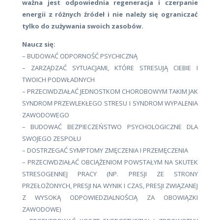
ważna jest odpowiednia regeneracja i czerpanie
energii z różnych źródeł i nie należy się ograniczać
tylko do zużywania swoich zasobów.
Naucz się:
– BUDOWAĆ ODPORNOŚĆ PSYCHICZNĄ
– ZARZĄDZAĆ SYTUACJAMI, KTÓRE STRESUJĄ CIEBIE I
TWOICH PODWŁADNYCH
– PRZECIWDZIAŁAĆ JEDNOSTKOM CHOROBOWYM TAKIM JAK
SYNDROM PRZEWLEKŁEGO STRESU I SYNDROM WYPALENIA
ZAWODOWEGO
– BUDOWAĆ BEZPIECZEŃSTWO PSYCHOLOGICZNE DLA
SWOJEGO ZESPOŁU
– DOSTRZEGAĆ SYMPTOMY ZMĘCZENIA I PRZEMĘCZENIA
– PRZECIWDZIAŁAĆ OBCIĄŻENIOM POWSTAŁYM NA SKUTEK
STRESOGENNEJ PRACY (NP. PRESJI ZE STRONY
PRZEŁOŻONYCH, PRESJI NA WYNIK I CZAS, PRESJI ZWIĄZANEJ
Z WYSOKĄ ODPOWIEDZIALNOŚCIĄ ZA OBOWIĄZKI
ZAWODOWE)