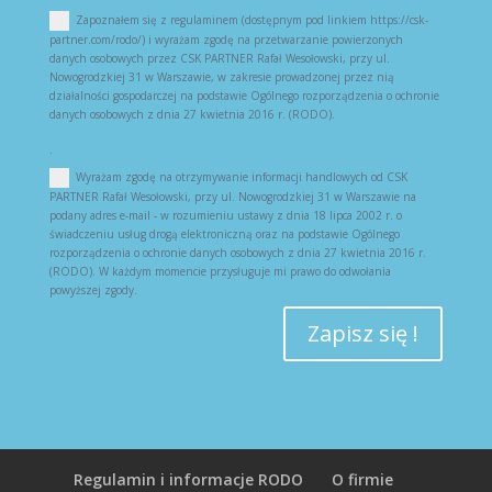
Zapoznałem się z regulaminem (dostępnym pod linkiem https://csk-
partner.com/rodo/) i wyrażam zgodę na przetwarzanie powierzonych
danych osobowych przez CSK PARTNER Rafał Wesołowski, przy ul.
Nowogrodzkiej 31 w Warszawie, w zakresie prowadzonej przez nią
działalności gospodarczej na podstawie Ogólnego rozporządzenia o ochronie
danych osobowych z dnia 27 kwietnia 2016 r. (RODO).
.
Wyrażam zgodę na otrzymywanie informacji handlowych od CSK
PARTNER Rafał Wesołowski, przy ul. Nowogrodzkiej 31 w Warszawie na
podany adres e-mail - w rozumieniu ustawy z dnia 18 lipca 2002 r. o
świadczeniu usług drogą elektroniczną oraz na podstawie Ogólnego
rozporządzenia o ochronie danych osobowych z dnia 27 kwietnia 2016 r.
(RODO). W każdym momencie przysługuje mi prawo do odwołania
powyższej zgody.
Zapisz się !
Regulamin i informacje RODO
O firmie