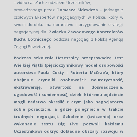
– video case’ach z udziałem Uczestników,
prowadzonego przez
Tomasza Sidewicza
– jednego z
czołowych Ekspertów negocjacyjnych w Polsce, który w
swoim dorobku ma doradztwo i przygotowanie strategii
negocjacyjnej dla
Związku Zawodowego Kontrolerów
Ruchu Lotniczego
podczas negocjacji z Polską Agencją
Żeglugi Powietrznej.
Podczas szkolenia Uczestnicy przeprowadzą test
Wielkiej Piątki (pięcioczynnikowy model osobowości
autorstwa Paula Costy i Roberta McCrae’a, który
obejmuje czynniki osobowości: neurotyczność,
ekstrawersję, otwartość na doświadczenie,
ugodowość i sumienność), dzięki któremu będziecie
mogli Państwo określić z czym jako negocjatorzy
sobie poradzicie, a gdzie polegniecie w trakcie
trudnych negocjacji. Szkolenie (ćwiczenia) oraz
wykonanie testu Big Five pozwoli każdemu
Uczestnikowi odkryć dokładne obszary rozwoju w