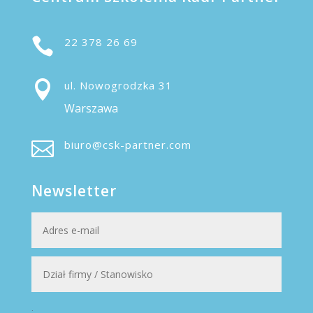

22 378 26 69

ul. Nowogrodzka 31
Warszawa

biuro@csk-partner.com
Newsletter
.