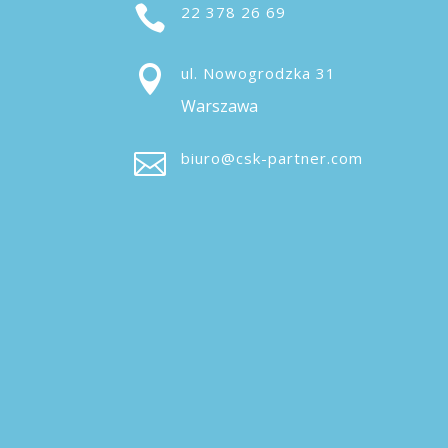

22 378 26 69

ul. Nowogrodzka 31
Warszawa

biuro@csk-partner.com