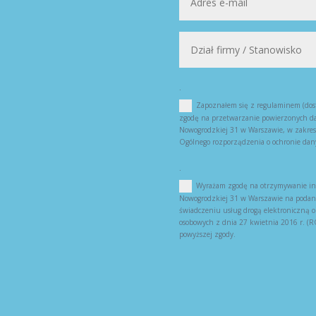
.
Zapoznałem się z regulaminem (dost
zgodę na przetwarzanie powierzonych da
Nowogrodzkiej 31 w Warszawie, w zakresi
Ogólnego rozporządzenia o ochronie dan
.
Wyrażam zgodę na otrzymywanie inf
Nowogrodzkiej 31 w Warszawie na podany 
świadczeniu usług drogą elektroniczną 
osobowych z dnia 27 kwietnia 2016 r. 
powyższej zgody.