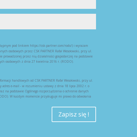
ępnym pod linkiem https://csk-partner.com/rodo/) i wyrażam
nych osobowych przez CSK PARTNER Rafał Wesołowski, przy ul.
e prowadzonej przez nią działalności gospodarczej na podstawie
ych osobowych z dnia 27 kwietnia 2016 r. (RODO).
ormacji handlowych od CSK PARTNER Rafał Wesołowski, przy ul.
adres e-mail - w rozumieniu ustawy z dnia 18 lipca 2002 r. o
oraz na podstawie Ogólnego rozporządzenia o ochronie danych
(RODO). W każdym momencie przysługuje mi prawo do odwołania
Zapisz się !