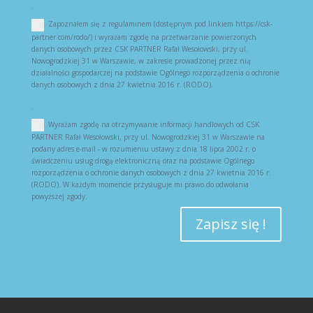
.
Zapoznałem się z regulaminem (dostępnym pod linkiem https://csk-
partner.com/rodo/) i wyrażam zgodę na przetwarzanie powierzonych
danych osobowych przez CSK PARTNER Rafał Wesołowski, przy ul.
Nowogrodzkiej 31 w Warszawie, w zakresie prowadzonej przez nią
działalności gospodarczej na podstawie Ogólnego rozporządzenia o ochronie
danych osobowych z dnia 27 kwietnia 2016 r. (RODO).
.
Wyrażam zgodę na otrzymywanie informacji handlowych od CSK
PARTNER Rafał Wesołowski, przy ul. Nowogrodzkiej 31 w Warszawie na
podany adres e-mail - w rozumieniu ustawy z dnia 18 lipca 2002 r. o
świadczeniu usług drogą elektroniczną oraz na podstawie Ogólnego
rozporządzenia o ochronie danych osobowych z dnia 27 kwietnia 2016 r.
(RODO). W każdym momencie przysługuje mi prawo do odwołania
powyższej zgody.
Zapisz się !