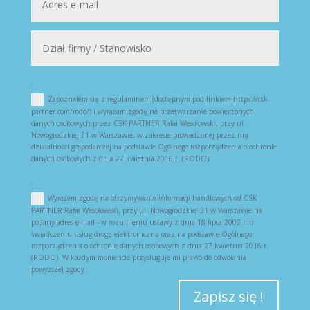
.
Zapoznałem się z regulaminem (dostępnym pod linkiem https://csk-
partner.com/rodo/) i wyrażam zgodę na przetwarzanie powierzonych
danych osobowych przez CSK PARTNER Rafał Wesołowski, przy ul.
Nowogrodzkiej 31 w Warszawie, w zakresie prowadzonej przez nią
działalności gospodarczej na podstawie Ogólnego rozporządzenia o ochronie
danych osobowych z dnia 27 kwietnia 2016 r. (RODO).
.
Wyrażam zgodę na otrzymywanie informacji handlowych od CSK
PARTNER Rafał Wesołowski, przy ul. Nowogrodzkiej 31 w Warszawie na
podany adres e-mail - w rozumieniu ustawy z dnia 18 lipca 2002 r. o
świadczeniu usług drogą elektroniczną oraz na podstawie Ogólnego
rozporządzenia o ochronie danych osobowych z dnia 27 kwietnia 2016 r.
(RODO). W każdym momencie przysługuje mi prawo do odwołania
powyższej zgody.
Zapisz się !