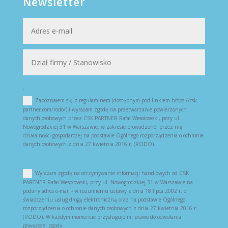
Newsletter
.
Zapoznałem się z regulaminem (dostępnym pod linkiem https://csk-
partner.com/rodo/) i wyrażam zgodę na przetwarzanie powierzonych
danych osobowych przez CSK PARTNER Rafał Wesołowski, przy ul.
Nowogrodzkiej 31 w Warszawie, w zakresie prowadzonej przez nią
działalności gospodarczej na podstawie Ogólnego rozporządzenia o ochronie
danych osobowych z dnia 27 kwietnia 2016 r. (RODO).
.
Wyrażam zgodę na otrzymywanie informacji handlowych od CSK
PARTNER Rafał Wesołowski, przy ul. Nowogrodzkiej 31 w Warszawie na
podany adres e-mail - w rozumieniu ustawy z dnia 18 lipca 2002 r. o
świadczeniu usług drogą elektroniczną oraz na podstawie Ogólnego
rozporządzenia o ochronie danych osobowych z dnia 27 kwietnia 2016 r.
(RODO). W każdym momencie przysługuje mi prawo do odwołania
powyższej zgody.