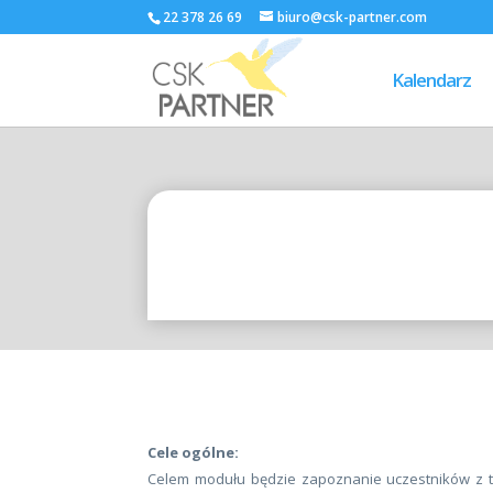
22 378 26 69
biuro@csk-partner.com
Kalendarz
Cele ogólne:
Celem modułu będzie zapoznanie uczestników z t