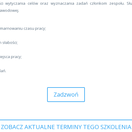
ości wytyczania celów oraz wyznaczania zadań członkom zespołu. Sł
 zawodowej.
w marnowaniu czasu pracy;
 słabości;
ejsca pracy;
dań.
Zadzwoń
ZOBACZ AKTUALNE TERMINY TEGO SZKOLENIA