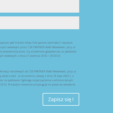
ępnym pod linkiem https://csk-partner.com/rodo/) i wyrażam
nych osobowych przez CSK PARTNER Rafał Wesołowski, przy ul.
e prowadzonej przez nią działalności gospodarczej na podstawie
ych osobowych z dnia 27 kwietnia 2016 r. (RODO).
ormacji handlowych od CSK PARTNER Rafał Wesołowski, przy ul.
adres e-mail - w rozumieniu ustawy z dnia 18 lipca 2002 r. o
oraz na podstawie Ogólnego rozporządzenia o ochronie danych
(RODO). W każdym momencie przysługuje mi prawo do odwołania
Zapisz się !