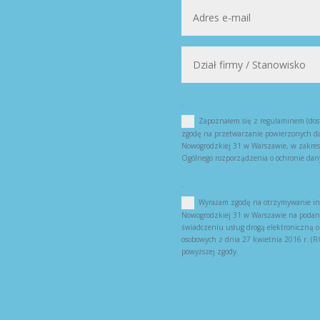
.
Zapoznałem się z regulaminem (dost
zgodę na przetwarzanie powierzonych da
Nowogrodzkiej 31 w Warszawie, w zakresi
Ogólnego rozporządzenia o ochronie dan
.
Wyrażam zgodę na otrzymywanie inf
Nowogrodzkiej 31 w Warszawie na podany 
świadczeniu usług drogą elektroniczną 
osobowych z dnia 27 kwietnia 2016 r. 
powyższej zgody.