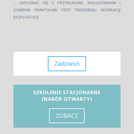
– ZAPOZNAĆ SIĘ Z PRZYKŁADAMI, WSKAZÓWKAMI I
DOBRYMI PRAKTYKAMI PRZY TWORZENIU INSTRUKCJI
EKSPLOATACJI
Zadzwoń
SZKOLENIE STACJONARNE
(NABÓR OTWARTY)
ZOBACZ