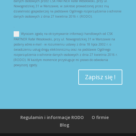
danych osobowych przez CSK PARTNER Rafał Wesołowski, przy ul.
Nowogrodzkiej 31 w Warszawie, w zakresie prowadzonej przez nią
działalności gospodarczej na podstawie Ogólnego rozporządzenia o ochronie
danych osobowych z dnia 27 kwietnia 2016 r. (RODO).
.
Wyrażam zgodę na otrzymywanie informacji handlowych od CSK
PARTNER Rafał Wesołowski, przy ul. Nowogrodzkiej 31 w Warszawie na
podany adres e-mail - w rozumieniu ustawy z dnia 18 lipca 2002 r. o
świadczeniu usług drogą elektroniczną oraz na podstawie Ogólnego
rozporządzenia o ochronie danych osobowych z dnia 27 kwietnia 2016 r.
(RODO). W każdym momencie przysługuje mi prawo do odwołania
powyższej zgody.
Zapisz się !
Regulamin i informacje RODO
O firmie
Blog