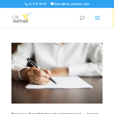
22 378 26 69
biuro@csk-partner.com
Koniec dyrektywy maszynowej – nowe