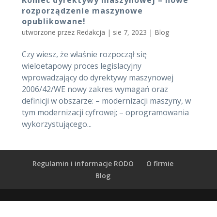
rozporządzenie maszynowe
opublikowane!
utworzone przez
Redakcja
|
sie 7, 2023
|
Blog
Czy wiesz, że właśnie rozpoczął się
wieloetapowy proces legislacyjny
wprowadzający do dyrektywy maszynowej
2006/42/WE nowy zakres wymagań oraz
definicji w obszarze: – modernizacji maszyny, w
tym modernizacji cyfrowej; – oprogramowania
wykorzystującego...
Regulamin i informacje RODO
O firmie
Blog