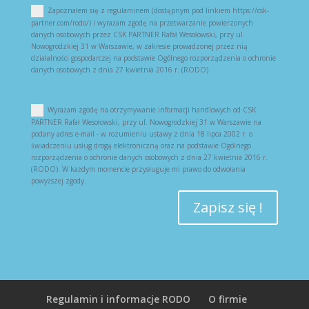
Zapoznałem się z regulaminem (dostępnym pod linkiem https://csk-
partner.com/rodo/) i wyrażam zgodę na przetwarzanie powierzonych
danych osobowych przez CSK PARTNER Rafał Wesołowski, przy ul.
Nowogrodzkiej 31 w Warszawie, w zakresie prowadzonej przez nią
działalności gospodarczej na podstawie Ogólnego rozporządzenia o ochronie
danych osobowych z dnia 27 kwietnia 2016 r. (RODO).
.
Wyrażam zgodę na otrzymywanie informacji handlowych od CSK
PARTNER Rafał Wesołowski, przy ul. Nowogrodzkiej 31 w Warszawie na
podany adres e-mail - w rozumieniu ustawy z dnia 18 lipca 2002 r. o
świadczeniu usług drogą elektroniczną oraz na podstawie Ogólnego
rozporządzenia o ochronie danych osobowych z dnia 27 kwietnia 2016 r.
(RODO). W każdym momencie przysługuje mi prawo do odwołania
powyższej zgody.
Zapisz się !
Regulamin i informacje RODO
O firmie