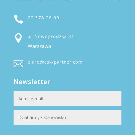

22 378 26 69

ul. Nowogrodzka 31
Warszawa

biuro@csk-partner.com
Newsletter
.