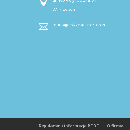

ul. Nowogrodzka 31
Warszawa

biuro@csk-partner.com
Regulamin i informacje RODO
O firmie