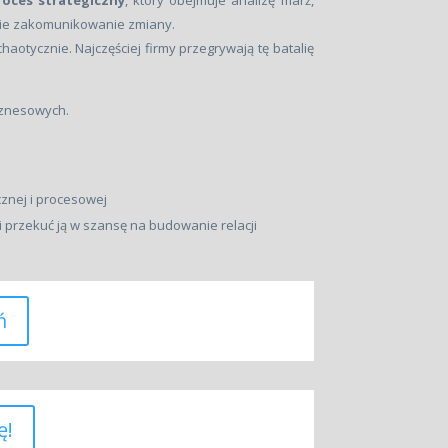
roces strategiczny
, który obejmuje analizę marż,
nie zakomunikowanie zmiany.
otycznie. Najczęściej firmy przegrywają tę batalię
iznesowych.
znej i procesowej
 przekuć ją w szansę na budowanie relacji
ń
ę!