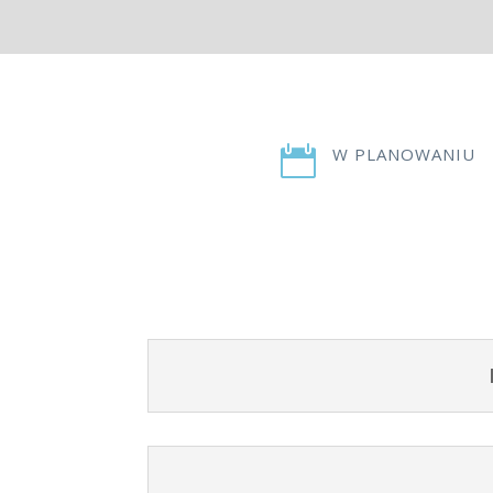

W PLANOWANIU