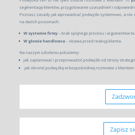
Podwyżka cen to nie tylko trudna rozmowa z klientem. To
p
segmentację klientów, przygotowanie uzasadnień i odpowied
Poznasz zasady jak wprowadzać podwyżki systemowo, a nie cha
na dwóch poziomach:
W systemie firmy
– brak spójnego procesu i argumentów b
W głowie handlowca
– obawa przed reakcją klienta.
Na naszym szkoleniu pokażemy:
jak zaplanować i przeprowadzić podwyżki od strony strategic
jak obronić podwyżkę w bezpośredniej rozmowie z klientem i
Zadzwo
Zapisz si