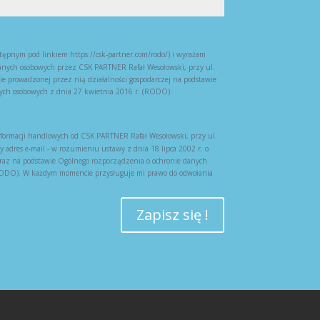
ępnym pod linkiem https://csk-partner.com/rodo/) i wyrażam
nych osobowych przez CSK PARTNER Rafał Wesołowski, przy ul.
e prowadzonej przez nią działalności gospodarczej na podstawie
ych osobowych z dnia 27 kwietnia 2016 r. (RODO).
ormacji handlowych od CSK PARTNER Rafał Wesołowski, przy ul.
adres e-mail - w rozumieniu ustawy z dnia 18 lipca 2002 r. o
oraz na podstawie Ogólnego rozporządzenia o ochronie danych
(RODO). W każdym momencie przysługuje mi prawo do odwołania
Zapisz się !