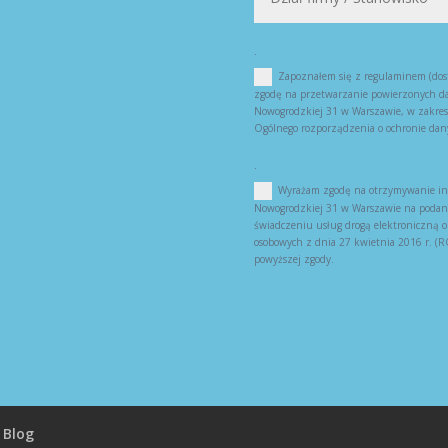
.
Zapoznałem się z regulaminem (dost
zgodę na przetwarzanie powierzonych da
Nowogrodzkiej 31 w Warszawie, w zakresi
Ogólnego rozporządzenia o ochronie dan
.
Wyrażam zgodę na otrzymywanie inf
Nowogrodzkiej 31 w Warszawie na podany 
świadczeniu usług drogą elektroniczną 
osobowych z dnia 27 kwietnia 2016 r. 
powyższej zgody.
Blog