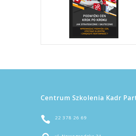
Centrum Szkolenia Kadr Par

22 378 26 69