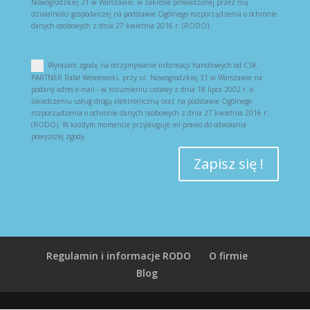
Nowogrodzkiej 31 w Warszawie, w zakresie prowadzonej przez nią
działalności gospodarczej na podstawie Ogólnego rozporządzenia o ochronie
danych osobowych z dnia 27 kwietnia 2016 r. (RODO).
.
Wyrażam zgodę na otrzymywanie informacji handlowych od CSK
PARTNER Rafał Wesołowski, przy ul. Nowogrodzkiej 31 w Warszawie na
podany adres e-mail - w rozumieniu ustawy z dnia 18 lipca 2002 r. o
świadczeniu usług drogą elektroniczną oraz na podstawie Ogólnego
rozporządzenia o ochronie danych osobowych z dnia 27 kwietnia 2016 r.
(RODO). W każdym momencie przysługuje mi prawo do odwołania
powyższej zgody.
Zapisz się !
Regulamin i informacje RODO
O firmie
Blog