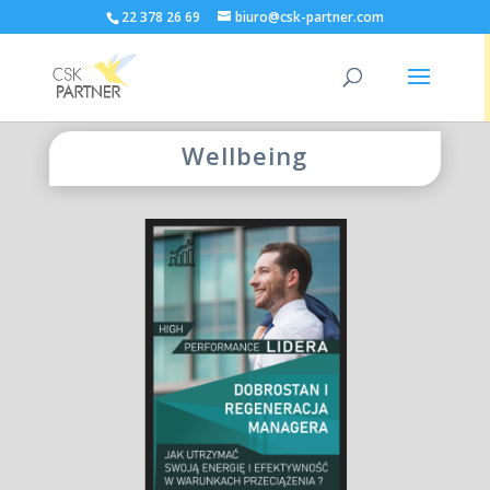
22 378 26 69
biuro@csk-partner.com
Wellbeing