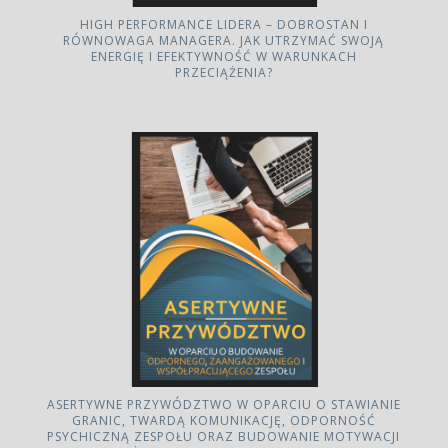
HIGH PERFORMANCE LIDERA – DOBROSTAN I
RÓWNOWAGA MANAGERA. JAK UTRZYMAĆ SWOJĄ
ENERGIĘ I EFEKTYWNOŚĆ W WARUNKACH
PRZECIĄŻENIA?
ASERTYWNE PRZYWÓDZTWO W OPARCIU O STAWIANIE
GRANIC, TWARDĄ KOMUNIKACJĘ, ODPORNOŚĆ
PSYCHICZNĄ ZESPOŁU ORAZ BUDOWANIE MOTYWACJI