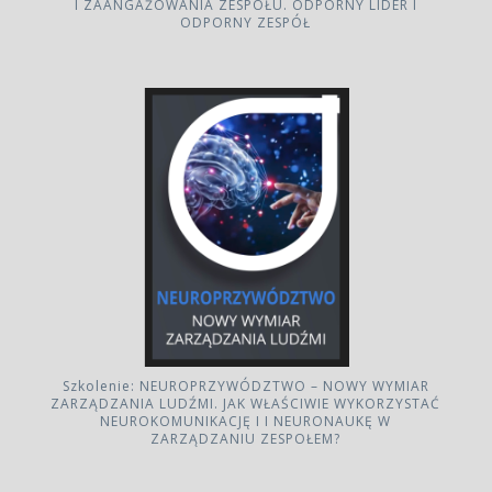
I ZAANGAŻOWANIA ZESPOŁU. ODPORNY LIDER I
ODPORNY ZESPÓŁ
Szkolenie: NEUROPRZYWÓDZTWO – NOWY WYMIAR
ZARZĄDZANIA LUDŹMI. JAK WŁAŚCIWIE WYKORZYSTAĆ
NEUROKOMUNIKACJĘ I I NEURONAUKĘ W
ZARZĄDZANIU ZESPOŁEM?