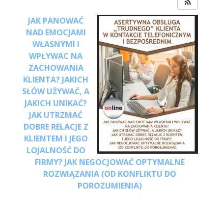
JAK PANOWAĆ
NAD EMOCJAMI
WŁASNYMI I
WPŁYWAC NA
ZACHOWANIA
KLIENTA? JAKICH
SŁÓW UŻYWAĆ, A
JAKICH UNIKAĆ?
JAK UTRZMAĆ
DOBRE RELACJE Z
KLIENTEM I JEGO
LOJALNOŚĆ DO
FIRMY? JAK NEGOCJOWAĆ OPTYMALNE
ROZWIĄZANIA (OD KONFLIKTU DO
POROZUMIENIA)