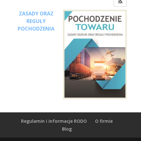
ZASADY ORAZ
REGUŁY
POCHODZENIA
Regulamin i informacje RODO
O firmie
Blog