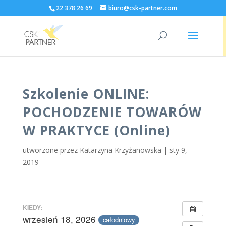
22 378 26 69
biuro@csk-partner.com
Szkolenie ONLINE:
POCHODZENIE TOWARÓW
W PRAKTYCE (Online)
utworzone przez
Katarzyna Krzyżanowska
|
sty 9,
2019
KIEDY:
wrzesień 18, 2026
całodniowy