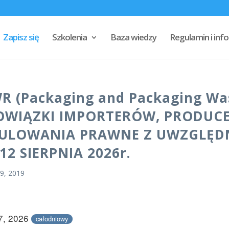
Zapisz się
Szkolenia
Baza wiedzy
Regulamin i in
WR (Packaging and Packaging Wa
OWIĄZKI IMPORTERÓW, PRODUC
GULOWANIA PRAWNE Z UWZGLĘD
2 SIERPNIA 2026r.
 9, 2019
27, 2026
całodniowy