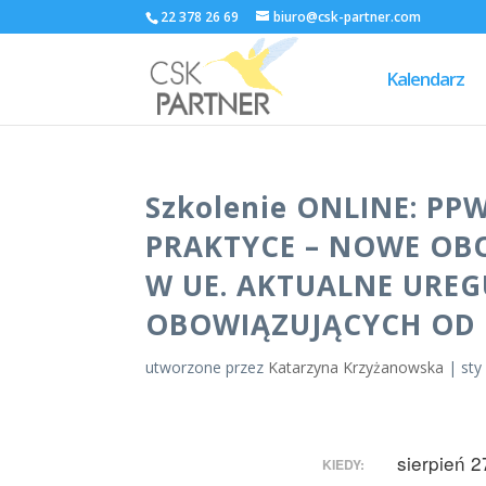
22 378 26 69
biuro@csk-partner.com
Kalendarz
Szkolenie ONLINE: PP
PRAKTYCE – NOWE OB
W UE. AKTUALNE URE
OBOWIĄZUJĄCYCH OD 1
utworzone przez
Katarzyna Krzyżanowska
|
sty
sierpień 
KIEDY: