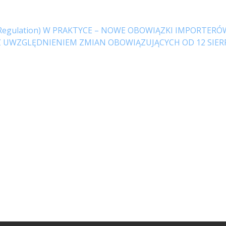
e Regulation) W PRAKTYCE – NOWE OBOWIĄZKI IMPORTE
UWZGLĘDNIENIEM ZMIAN OBOWIĄZUJĄCYCH OD 12 SIERPN