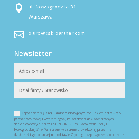

ul. Nowogrodzka 31
Warszawa

biuro@csk-partner.com
Newsletter
.
Zapoznałem się z regulaminem (dostępnym pod linkiem https://csk-
partner.com/rodo/) i wyrażam zgodę na przetwarzanie powierzonych
danych osobowych przez CSK PARTNER Rafał Wesołowski, przy ul.
Nowogrodzkiej 31 w Warszawie, w zakresie prowadzonej przez nią
działalności gospodarczej na podstawie Ogólnego rozporządzenia o ochronie