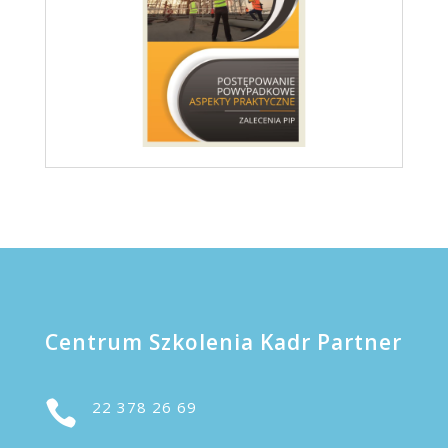
Centrum Szkolenia Kadr Partner

22 378 26 69