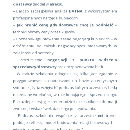
dostawcy
(model wiatraka).
– Bardzo szczegółowa analiza
BATNA
, z wykorzystaniem
profesjonalnych narzędzi kupieckich.
–
Jak bronić cenę gdy dostawca chcę ją podnieść
–
techniki obrony ceny przez kupców.
– Poznanie/ugruntowanie zasad negocjacji kupieckich – w
odróżnieniu od taktyk negocjacyjnych stosowanych w
zależności od potrzeby.
– Zrozumienie
negocjacji z punktu widzenia
sprzedawcy/dostawcy
oraz rozpoznawania blefu.
– W trakcie szkolenia odbędzie się kilka gier zgodnie z
przygotowanymi scenariuszami na bazie autentycznych
sytuacji z „życia wziętych” podczas których uczestnicy będą
na zmianę wcielać się w rolę kupującego i sprzedającego.
Po każdej z sesji gier trener udzieli uczestnikom informacji
zwrotnej i wskazówek dalszego postępowania.
– Podczas szkolenia wspólnie z uczestnikami trener
poddaje refleksji model budowania relacji biznesowych –
win-win, czy modelu „wyciskania cytryn”