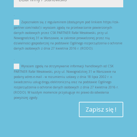
.
Zapoznałem się z regulaminem (dostępnym pod linkiem https://csk-
partner.com/rodo/) i wyrażam zgodę na przetwarzanie powierzonych
danych osobowych przez CSK PARTNER Rafał Wesołowski, przy ul.
Nowogrodzkiej 31 w Warszawie, w zakresie prowadzonej przez nią
działalności gospodarczej na podstawie Ogólnego rozporządzenia o ochronie
danych osobowych z dnia 27 kwietnia 2016 r. (RODO).
.
Wyrażam zgodę na otrzymywanie informacji handlowych od CSK
PARTNER Rafał Wesołowski, przy ul. Nowogrodzkiej 31 w Warszawie na
podany adres e-mail - w rozumieniu ustawy z dnia 18 lipca 2002 r. o
świadczeniu usług drogą elektroniczną oraz na podstawie Ogólnego
rozporządzenia o ochronie danych osobowych z dnia 27 kwietnia 2016 r.
(RODO). W każdym momencie przysługuje mi prawo do odwołania
powyższej zgody.
Zapisz się !