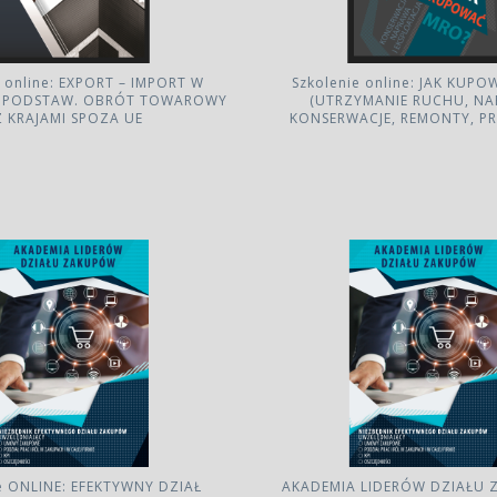
e online: EXPORT – IMPORT W
Szkolenie online: JAK KUP
D PODSTAW. OBRÓT TOWAROWY
(UTRZYMANIE RUCHU, NA
Z KRAJAMI SPOZA UE
KONSERWACJE, REMONTY, P
e ONLINE: EFEKTYWNY DZIAŁ
AKADEMIA LIDERÓW DZIAŁU 