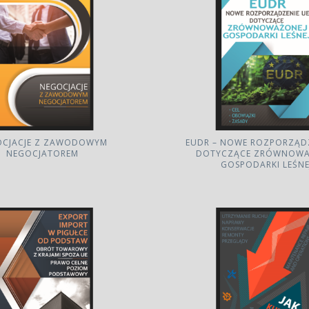
OCJACJE Z ZAWODOWYM
EUDR – NOWE ROZPORZĄDZ
NEGOCJATOREM
DOTYCZĄCE ZRÓWNOWA
GOSPODARKI LEŚNE