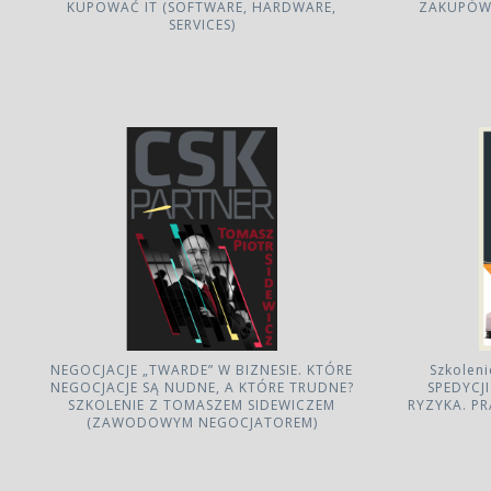
KUPOWAĆ IT (SOFTWARE, HARDWARE,
ZAKUPÓW 
SERVICES)
NEGOCJACJE „TWARDE” W BIZNESIE. KTÓRE
Szkoleni
NEGOCJACJE SĄ NUDNE, A KTÓRE TRUDNE?
SPEDYCJ
SZKOLENIE Z TOMASZEM SIDEWICZEM
RYZYKA. P
(ZAWODOWYM NEGOCJATOREM)