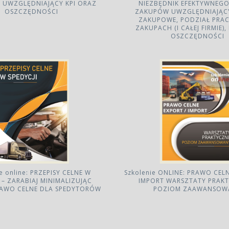
UWZGLĘDNIAJĄCY KPI ORAZ
NIEZBĘDNIK EFEKTYWNEGO
OSZCZĘDNOŚCI
ZAKUPÓW UWZGLĘDNIAJĄ
ZAKUPOWE, PODZIAŁ PRAC
ZAKUPACH (I CAŁEJ FIRMIE),
OSZCZĘDNOŚCI
e online: PRZEPISY CELNE W
Szkolenie ONLINE: PRAWO CELN
I – ZARABIAJ MINIMALIZUJĄC
IMPORT WARSZTATY PRAKT
RAWO CELNE DLA SPEDYTORÓW
POZIOM ZAAWANSOW