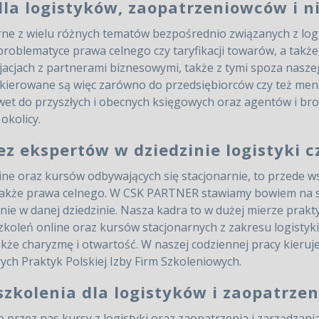
dla logistyków, zaopatrzeniowców i ni
rne z wielu różnych tematów bezpośrednio związanych z log
oblematyce prawa celnego czy taryfikacji towarów, a także 
cjacjach z partnerami biznesowymi, także z tymi spoza nas
i skierowane są więc zarówno do przedsiębiorców czy też m
wet do przyszłych i obecnych księgowych oraz agentów i br
okolicy.
ez ekspertów w dziedzinie logistyki 
line oraz kursów odbywających się stacjonarnie, to przede ws
a także prawa celnego. W CSK PARTNER stawiamy bowiem na s
e w danej dziedzinie. Nasza kadra to w dużej mierze praktyc
oleń online oraz kursów stacjonarnych z zakresu logistyki 
akże charyzmę i otwartość. W naszej codziennej pracy kie
ch Praktyk Polskiej Izby Firm Szkoleniowych.
 szkolenia dla logistyków i zaopatrzen
 przez nas kursy z logistyki oraz zaopatrzenia i zarządzani