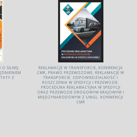
O SILNEJ
REKLAMACJE W TRANSPORCIE, KONWENCJA
ĘDNIENIEM
CMR, PRAWO PRZEWOZOWE. REKLAMACJE W
TATY Z
TRANSPORCIE. ODPOWIEDZIALNOŚĆ I
ROSZCZENIA W SPEDYCJI I PRZEWOZIE.
PROCEDURA REKLAMACYJNA W SPEDYCJI
ORAZ PRZEWOZIE DROGOWYM KRAJOWYM I
MIĘDZYNARODOWYM Z UWGL. KONWENCJI
CMR